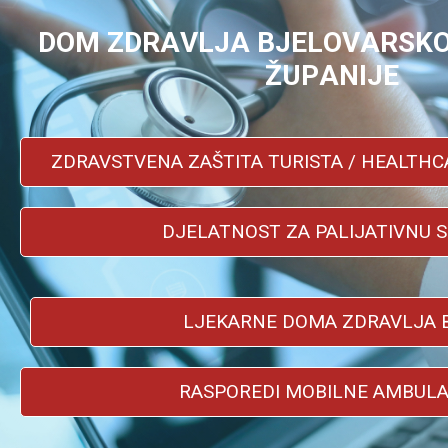
D
O
M
Z
D
R
A
V
L
J
A
B
J
E
L
O
V
A
R
S
K
Ž
U
P
A
N
I
J
E
ZDRAVSTVENA ZAŠTITA TURISTA / HEALTHC
DJELATNOST ZA PALIJATIVNU 
LJEKARNE DOMA ZDRAVLJA 
RASPOREDI MOBILNE AMBUL