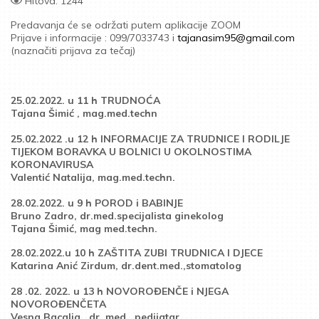
Hitova: 1244
Predavanja će se održati putem aplikacije ZOOM
Prijave i informacije : 099/7033743 i
tajanasim95@gmail.com
(naznačiti prijava za tečaj)
25.02.2022. u 11 h TRUDNOĆA
Tajana Šimić , mag.med.techn
25.02.2022 .u 12 h INFORMACIJE ZA TRUDNICE I RODILJE
TIJEKOM BORAVKA U BOLNICI U OKOLNOSTIMA
KORONAVIRUSA
Valentić Natalija, mag.med.techn.
28.02.2022. u 9 h POROD i BABINJE
Bruno Zadro, dr.med.specijalista ginekolog
Tajana Šimić, mag med.techn.
28.02.2022.u 10 h ZAŠTITA ZUBI TRUDNICA I DJECE
Katarina Anić Zirdum, dr.dent.med.,stomatolog
28 .02. 2022. u 13 h NOVOROĐENČE i NJEGA
NOVOROĐENČETA
Vesna Bacalja , dr. med., pedijatar