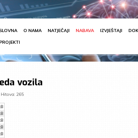
SLOVNA
O NAMA
NATJEČAJI
NABAVA
IZVJEŠTAJI
DOK
PROJEKTI
eda vozila
Hitova: 265
kB
kB
kB
kB
kB