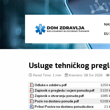
NA
EU 
Usluge tehničkog pregl
Read Time: 1 min
Kreirano: 08 Svi 2026
Odluka o odabiru.pdf
1250 
Zapisnik o pregledu i ocjeni ponuda.pdf
3130 
Zapisnik o otvaranju ponuda.pdf
1085 
Poziv na dostavu ponude.pdf
5208 
Prilozi Poziva na dostavu ponuda.docx
21 