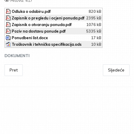
Hitova: 417
Odluka o odabiru.pdf
820 kB
Zapisnik o pregledu i ocjeni ponuda.pdf
2395 kB
Zapisnik o otvaranju ponuda.pdf
1076 kB
Poziv na dostavu ponude.pdf
5335 kB
Ponudbeni list.docx
17 kB
Troškovnik i tehnička specifikacija.ods
10 kB
DOKUMENTI
Pret
Sljedeće